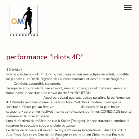
performance "idiots 4D"
4D pridurki
Voir le spectacle « 4D Pridurki », c'est comme voir une éclipse de soleil, un défilé
de planètes, un OVNI, Bigfoot, des aurores boréales et des fleurs de fougères.
Comédie, absurdité, clownerie.
Tromperie et pure vérité, vie et mort, rires et larmes, joie et tristesse, amour et
haine dans un spectacle de clown du théâtre BOUFFON.
Aussi paradoxal que cela puisse paraître, la performance
4D Pridurki reconnu comme lauréat du New York Brick Festival, bien que le
spectacle n'était pas au festival. «Durkach de la plus haute
catégorie » au premier festival international clowns et mimes COMEDIADE pour le
scénario et la mise en scène.
Lors du festival de théâtre de rue à Kalisz (Pologne), les spectateurs a continué à
regarder le spectacle sous une pluie battante.
Le décor de la pièce est devenu le style d'Odessa International Film Fête 2013.
Aux Pays-Bas et en Croatie, en Espagne et en Italie, en Chine et aux Émirats