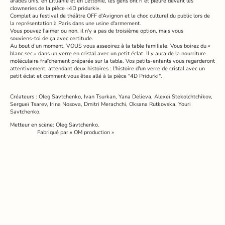
arabes unis, en Lituanie et en Lettonie, les gens ont ri et pleuré devant les
clowneries de la pièce «4D pridurki».
Complet au festival de théâtre OFF d'Avignon et le choc culturel du public lors de
la représentation à Paris dans une usine d'armement.
Vous pouvez l'aimer ou non, il n'y a pas de troisième option, mais vous
souviens-toi de ça avec certitude.
Au bout d’un moment, VOUS vous asseoirez à la table familiale. Vous boirez du «
blanc sec » dans un verre en cristal avec un petit éclat. Il y aura de la nourriture
moléculaire fraîchement préparée sur la table. Vos petits-enfants vous regarderont
attentivement, attendant deux histoires : l'histoire d'un verre de cristal avec un
petit éclat et comment vous êtes allé à la pièce "4D Pridurki".
Créateurs : Oleg Savtchenko, Ivan Tsurkan, Yana Delieva, Alexeï Stekolchtchikov,
Sergueï Tsarev, Irina Nosova, Dmitri Merachchi, Oksana Rutkovska, Youri
Savtchenko.
Metteur en scène: Oleg Savtchenko.
Fabriqué par « OM production »