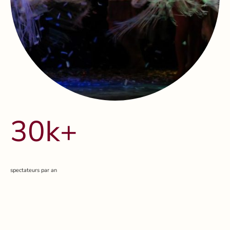
30k+
spectateurs par an
Nom
*